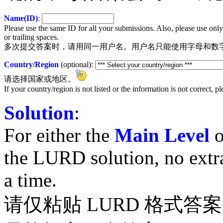
Name(ID)
:
Please use the same ID for all your submissions. Also, please use only 
or trailing spaces.
多次提交答案时，请用同一用户名。用户名只能使用字母和数
Country/Region
(optional):
请选择国家或地区。
If your country/region is not listed or the information is not correct, 
Solution
:
For either the
Main Level
o
the LURD solution, no extra
a time.
请仅粘贴 LURD 格式