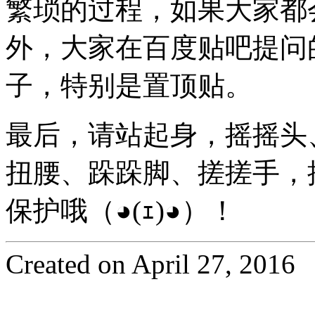
繁琐的过程，如果大家都会
外，大家在百度贴吧提问
子，特别是置顶贴。
最后，请站起身，摇摇头
扭腰、跺跺脚、搓搓手，
保护哦（◕(ｪ)◕）！
Created on April 27, 2016